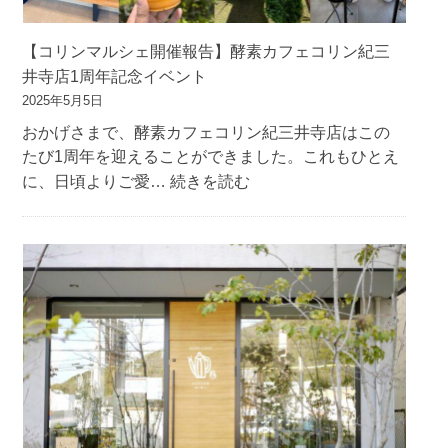
今
年
【コリンマルシェ開催報告】酵素カフェコリン紀三
も
井寺店1周年記念イベント
や
2025年5月5日
り
おかげさまで、酵素カフェコリン紀三井寺店はこの
ま
たび1周年を迎えることができました。これもひとえ
す！
:
に、日頃よりご愛…
続きを読む
夏
【コ
の
リ
大
ン
人
マ
気
ル
イ
シ
ベ
ェ
ン
開
ト
催
／
報