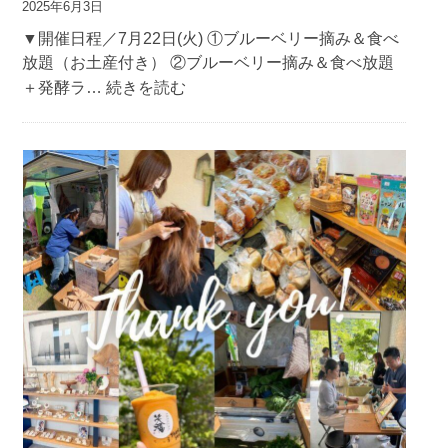
2025年6月3日
▼開催日程／7月22日(火) ①ブルーベリー摘み＆食べ
放題（お土産付き） ②ブルーベリー摘み＆食べ放題
:
＋発酵ラ…
続きを読む
ブ
ル
ー
ベ
リ
ー
摘
み
体
験
in
大
崎
＼