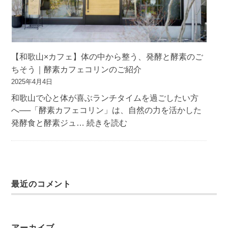
告】
酵
素
カ
フ
【和歌山×カフェ】体の中から整う、発酵と酵素のご
ェ
ちそう｜酵素カフェコリンのご紹介
コ
2025年4月4日
リ
和歌山で心と体が喜ぶランチタイムを過ごしたい方
ン
へ──「酵素カフェコリン」は、自然の力を活かした
紀
:
発酵食と酵素ジュ…
続きを読む
三
【和
井
歌
寺
山
店
×
1
最近のコメント
カ
周
フ
年
ェ】
記
体
アーカイブ